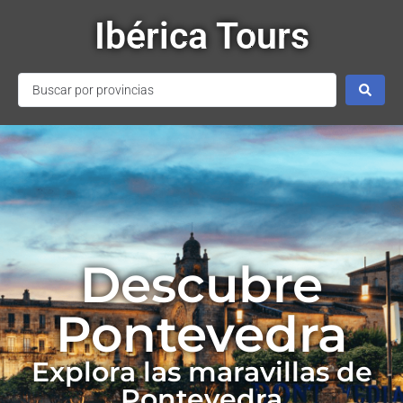
Ibérica Tours
Descubre
Pontevedra
Explora las maravillas de
Pontevedra